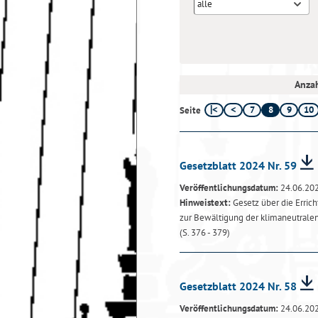
alle
Anzah
7
8
9
10
Seite
Gesetzblatt 2024 Nr. 59
Veröffentlichungsdatum:
24.06.20
Hinweistext:
Gesetz über die Erric
zur Bewältigung der klimaneutralen
(S. 376 - 379)
Gesetzblatt 2024 Nr. 58
Veröffentlichungsdatum:
24.06.20