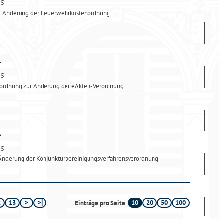
25
ur Änderung der Feuerwehrkostenordnung
25
rordnung zur Änderung der eAkten-Verordnung
25
 Änderung der Konjunkturbereinigungsverfahrensverordnung
2
13
10
20
50
100
Einträge pro Seite