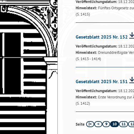
Veröffentlichungsdatum:
18.12.20
Hinweistext:
Fünftes Ortsgesetz z
(S. 1415)
Gesetzblatt 2025 Nr. 152
Veröffentlichungsdatum:
18.12.20
Hinweistext:
Dreiunddreißigste Ve
(S. 1413 - 1414)
Gesetzblatt 2025 Nr. 151
Veröffentlichungsdatum:
18.12.20
Hinweistext:
Erste Verordnung zur
(S. 1412)
9
10
11
1
Seite