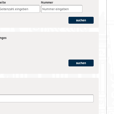
eite
Nummer
anges