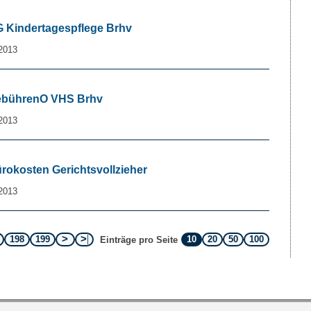
OG Kindertagespflege Brhv
2013
 GebührenO VHS Brhv
2013
ürokosten Gerichtsvollzieher
2013
198
199
10
20
50
100
Einträge pro Seite