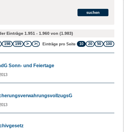
er Einträge 1.951 - 1.960 von (1.983)
198
199
10
20
50
100
Einträge pro Seite
ÄndG Sonn- und Feiertage
2013
 SicherungsverwahrungsvollzugsG
2013
rchivgesetz