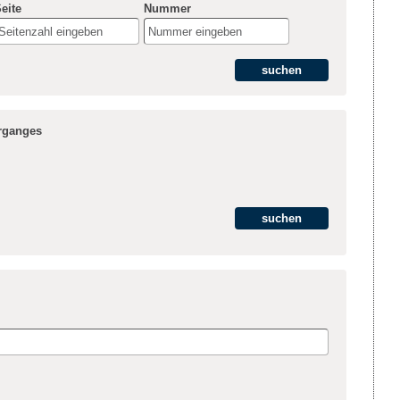
eite
Nummer
hrganges