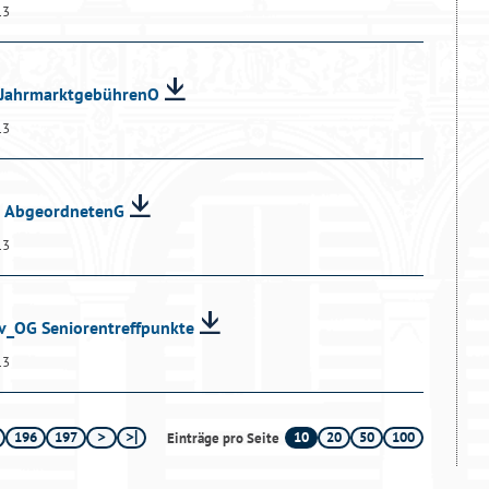
13
G JahrmarktgebührenO
13
nd AbgeordnetenG
13
hv_OG Seniorentreffpunkte
13
196
197
10
20
50
100
Einträge pro Seite