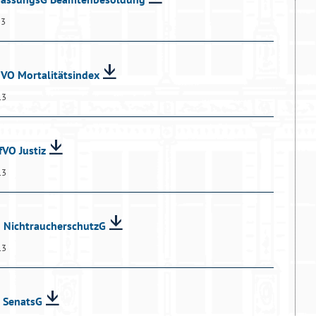
13
dVO Mortalitätsindex
13
fVO Justiz
13
d NichtraucherschutzG
13
d SenatsG