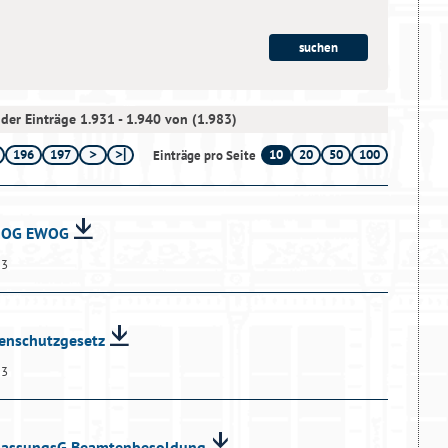
der Einträge 1.931 - 1.940 von (1.983)
196
197
10
20
50
100
Einträge pro Seite
ndOG EWOG
13
tenschutzgesetz
13
npassungsG Beamtenbesoldung