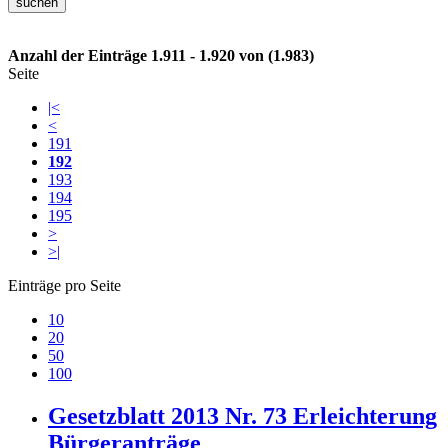
Anzahl der Einträge 1.911 - 1.920 von (1.983)
Seite
|<
<
191
192
193
194
195
>
>|
Einträge pro Seite
10
20
50
100
Gesetzblatt 2013 Nr. 73 Erleichterung
Bürgeranträge