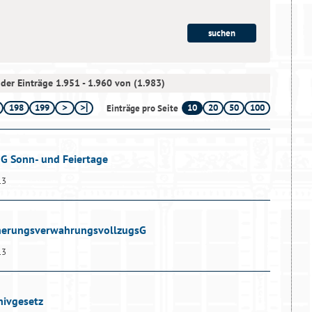
der Einträge 1.951 - 1.960 von (1.983)
198
199
10
20
50
100
Einträge pro Seite
dG Sonn- und Feiertage
13
cherungsverwahrungsvollzugsG
13
hivgesetz