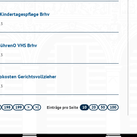
 Kindertagespflege Brhv
13
ebührenO VHS Brhv
13
okosten Gerichtsvollzieher
13
198
199
10
20
50
100
Einträge pro Seite