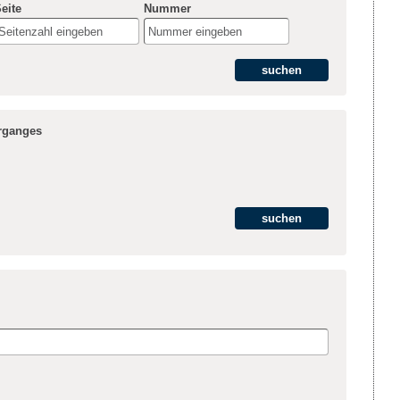
eite
Nummer
hrganges