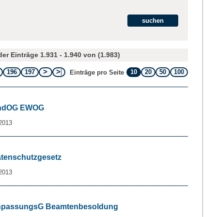
er Einträge 1.931 - 1.940 von (1.983)
196
197
10
20
50
100
Einträge pro Seite
 ÄndOG EWOG
2013
Datenschutzgesetz
2013
 AnpassungsG Beamtenbesoldung