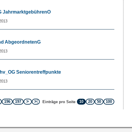
 OG JahrmarktgebührenO
2013
Änd AbgeordnetenG
2013
Brhv_OG Seniorentreffpunkte
2013
196
197
10
20
50
100
Einträge pro Seite