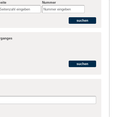
eite
Nummer
hrganges