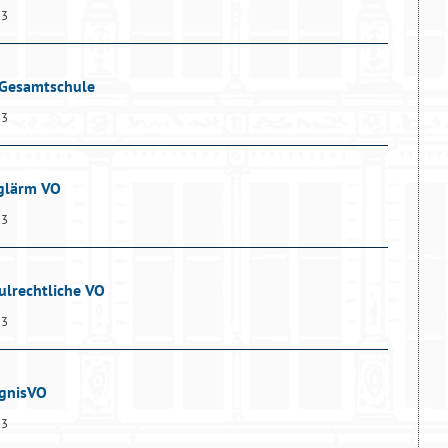
13
 Gesamtschule
13
uglärm VO
13
ulrechtliche VO
13
ugnisVO
13