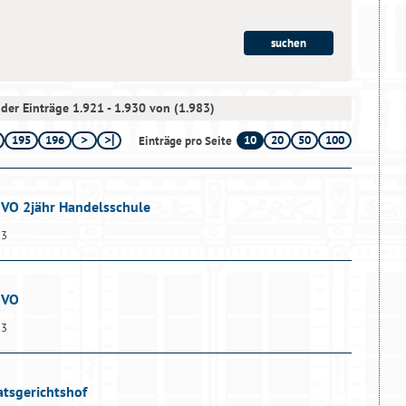
der Einträge 1.921 - 1.930 von (1.983)
195
196
10
20
50
100
Einträge pro Seite
dVO 2jähr Handelsschule
13
pVO
13
atsgerichtshof