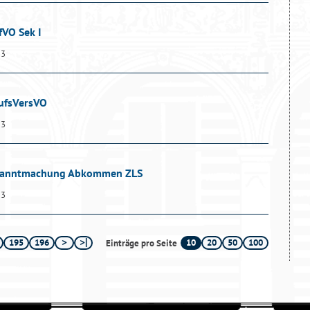
fVO Sek I
13
rufsVersVO
13
Bekanntmachung Abkommen ZLS
13
195
196
10
20
50
100
Einträge pro Seite