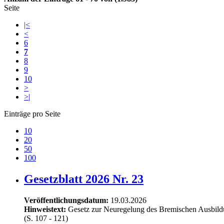
Seite
|<
<
6
7
8
9
10
>
>|
Einträge pro Seite
10
20
50
100
Gesetzblatt 2026 Nr. 23
Veröffentlichungsdatum:
19.03.2026
Hinweistext:
Gesetz zur Neuregelung des Bremischen Ausbildu
(S. 107 - 121)