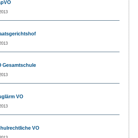
KapVO
2013
taatsgerichtshof
2013
VO Gesamtschule
2013
luglärm VO
2013
chulrechtliche VO
2013