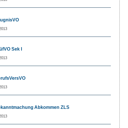
ZeugnisVO
2013
rüfVO Sek I
2013
BerufsVersVO
2013
4 Bekanntmachung Abkommen ZLS
2013