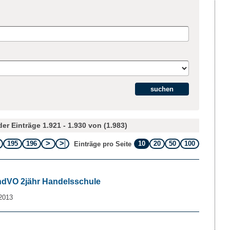
er Einträge 1.921 - 1.930 von (1.983)
195
196
10
20
50
100
Einträge pro Seite
ÄndVO 2jähr Handelsschule
2013