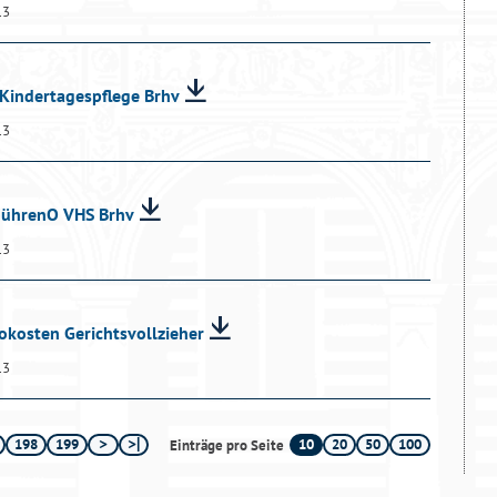
13
 Kindertagespflege Brhv
13
ebührenO VHS Brhv
13
okosten Gerichtsvollzieher
13
198
199
10
20
50
100
Einträge pro Seite