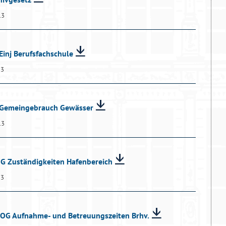
13
Einj Berufsfachschule
13
O Gemeingebrauch Gewässer
13
dG Zuständigkeiten Hafenbereich
13
dOG Aufnahme- und Betreuungszeiten Brhv.