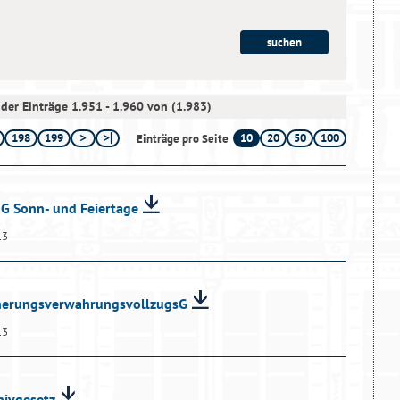
der Einträge 1.951 - 1.960 von (1.983)
198
199
10
20
50
100
Einträge pro Seite
dG Sonn- und Feiertage
13
cherungsverwahrungsvollzugsG
13
hivgesetz