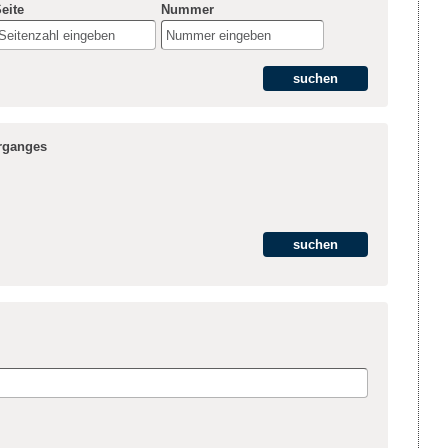
eite
Nummer
hrganges