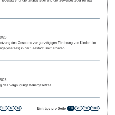
 Hebesätze für die Grundsteuer und die Gewerbesteuer für das
2026
etzung des Gesetzes zur ganztägigen Förderung von Kindern im
ungsgesetzes) in der Seestadt Bremerhaven
2026
g des Vergnügungssteuergesetzes
10
10
20
50
100
Einträge pro Seite