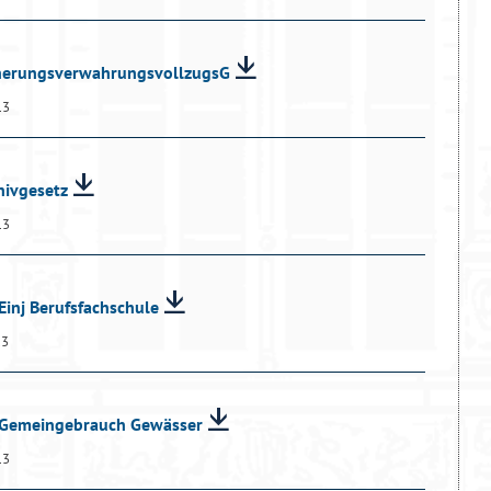
cherungsverwahrungsvollzugsG
13
hivgesetz
13
Einj Berufsfachschule
13
O Gemeingebrauch Gewässer
13