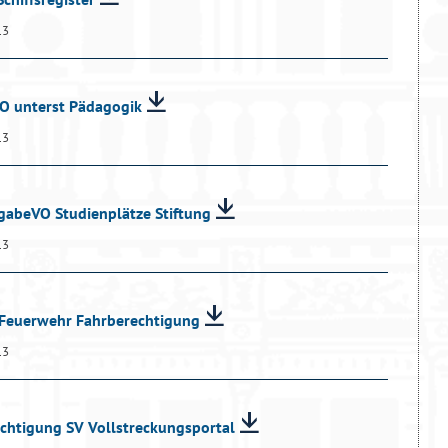
13
VO unterst Pädagogik
13
rgabeVO Studienplätze Stiftung
13
 Feuerwehr Fahrberechtigung
13
ichtigung SV Vollstreckungsportal