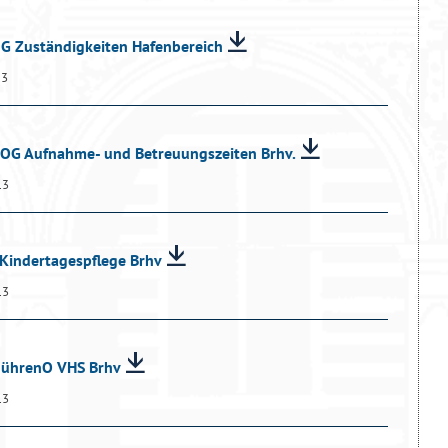
dG Zuständigkeiten Hafenbereich
13
dOG Aufnahme- und Betreuungszeiten Brhv.
13
 Kindertagespflege Brhv
13
ebührenO VHS Brhv
13