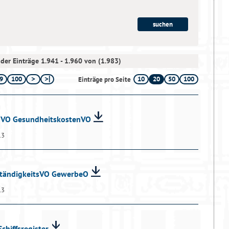
der Einträge 1.941 - 1.960 von (1.983)
9
100
10
20
50
100
Einträge pro Seite
ndVO GesundheitskostenVO
13
uständigkeitsVO GewerbeO
13
chiffsregister