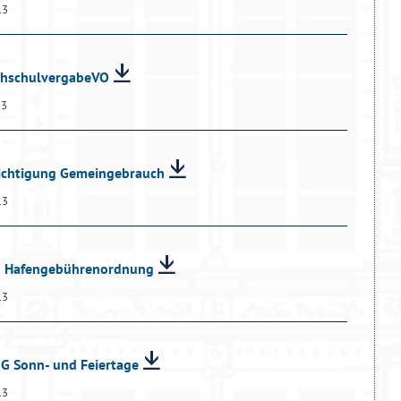
13
ochschulvergabeVO
13
richtigung Gemeingebrauch
13
nd Hafengebührenordnung
13
dG Sonn- und Feiertage
13