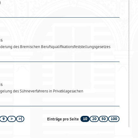
)
26
derung des Bremischen Berufsqualifikationsfeststellungsgesetzes
26
gelung des Sühneverfahrens in Privatklagesachen
9
10
20
50
100
Einträge pro Seite