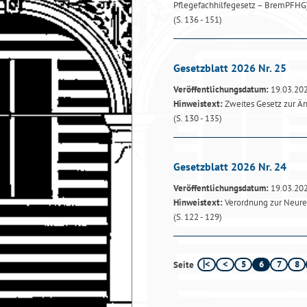
Pflegefachhilfegesetz – BremPFHG
(S. 136 - 151)
Gesetzblatt 2026 Nr. 25
Veröffentlichungsdatum:
19.03.20
Hinweistext:
Zweites Gesetz zur Än
(S. 130 - 135)
Gesetzblatt 2026 Nr. 24
Veröffentlichungsdatum:
19.03.20
Hinweistext:
Verordnung zur Neure
(S. 122 - 129)
5
6
7
8
Seite