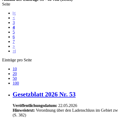
Seite
|<
<
3
4
5
6
7
>
>|
Einträge pro Seite
10
20
50
100
Gesetzblatt 2026 Nr. 53
Veröffentlichungsdatum:
22.05.2026
Hinweistext:
Verordnung über den Ladenschluss im Gebiet zw
(S. 382)