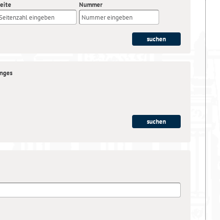
eite
Nummer
anges