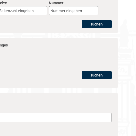
eite
Nummer
anges