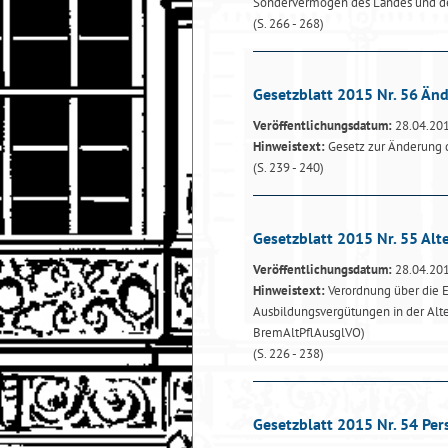
Sondervermögen des Landes und d
(S. 266 - 268)
Gesetzblatt 2015 Nr. 56 Än
Veröffentlichungsdatum:
28.04.20
Hinweistext:
Gesetz zur Änderung 
(S. 239 - 240)
Gesetzblatt 2015 Nr. 55 Al
Veröffentlichungsdatum:
28.04.20
Hinweistext:
Verordnung über die E
Ausbildungsvergütungen in der Alt
BremAltPflAusglVO)
(S. 226 - 238)
Gesetzblatt 2015 Nr. 54 P