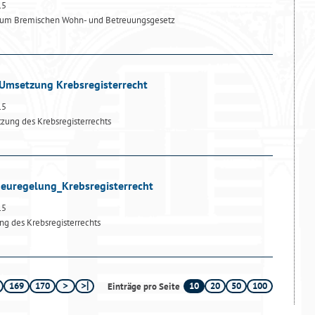
15
zum Bremischen Wohn- und Betreuungsgesetz
 Umsetzung Krebsregisterrecht
15
ung des Krebsregisterrechts
Neuregelung_Krebsregisterrecht
15
g des Krebsregisterrechts
169
170
10
20
50
100
Einträge pro Seite