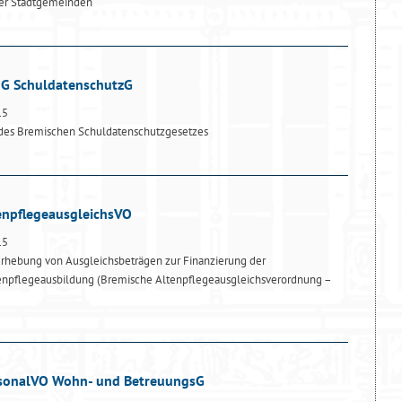
er Stadtgemeinden
dG SchuldatenschutzG
15
des Bremischen Schuldatenschutzgesetzes
tenpflegeausgleichsVO
15
rhebung von Ausgleichsbeträgen zur Finanzierung der
enpflegeausbildung (Bremische Altenpflegeausgleichsverordnung –
ersonalVO Wohn- und BetreuungsG