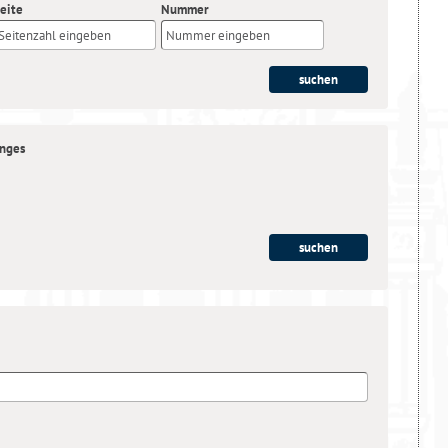
eite
Nummer
anges