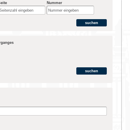
eite
Nummer
hrganges