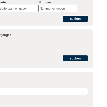
eite
Nummer
hrganges