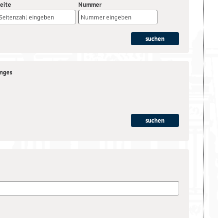
eite
Nummer
anges