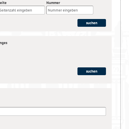
eite
Nummer
anges