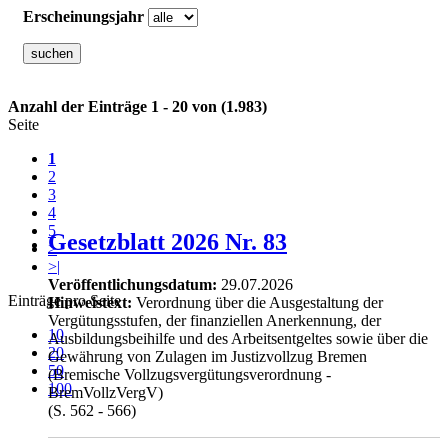
Erscheinungsjahr
Anzahl der Einträge 1 - 20 von (1.983)
Seite
1
2
3
4
5
Gesetzblatt 2026 Nr. 83
>
>|
Veröffentlichungsdatum:
29.07.2026
Einträge pro Seite
Hinweistext:
Verordnung über die Ausgestaltung der
Vergütungsstufen, der finanziellen Anerkennung, der
10
Ausbildungsbeihilfe und des Arbeitsentgeltes sowie über die
20
Gewährung von Zulagen im Justizvollzug Bremen
50
(Bremische Vollzugsvergütungsverordnung -
100
BremVollzVergV)
(S. 562 - 566)