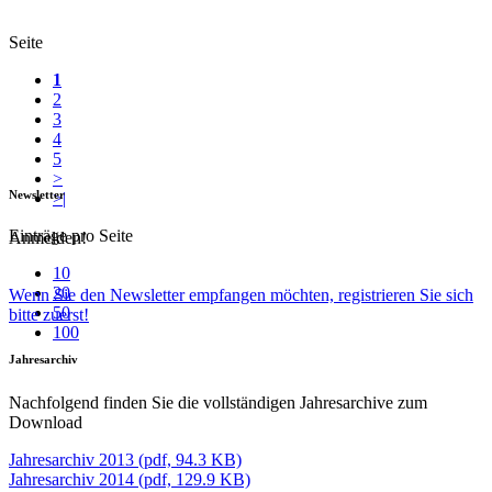
Seite
1
2
3
4
5
>
Newsletter
>|
Einträge pro Seite
Anmelden!
10
20
Wenn Sie den Newsletter empfangen möchten, registrieren Sie sich
50
bitte zuerst!
100
Jahresarchiv
Nachfolgend finden Sie die vollständigen Jahresarchive zum
Download
Jahresarchiv 2013 (pdf, 94.3 KB)
Jahresarchiv 2014 (pdf, 129.9 KB)